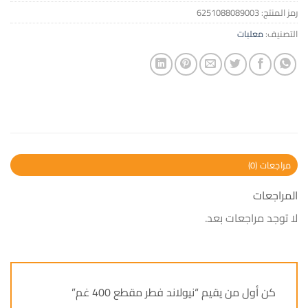
رمز المنتج:
6251088089003
التصنيف:
معلبات
مراجعات (0)
المراجعات
لا توجد مراجعات بعد.
كن أول من يقيم “نيولاند فطر مقطع 400 غم”