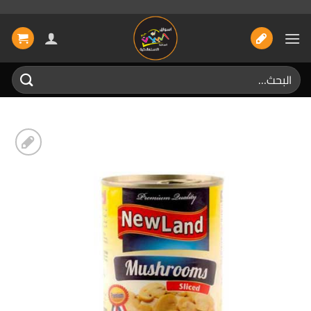
خطي
لمحتوى
البحث
عن:
إضافة
الى
المفضلة