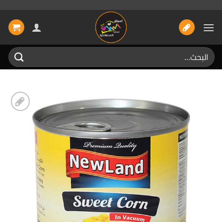
خطي
لمحتوى
البحث
عن:
إضافة
الى
المفضلة