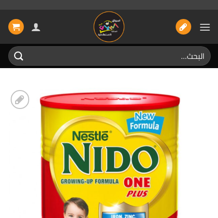
خطي
لمحتوى
البحث
عن:
إضافة
الى
المفضلة