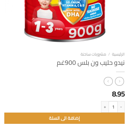
الرئيسية
/
مشروبات ساخنة
نيدو حليب ون بلس 900غم
8.95
كمية نيدو حليب ون بلس 900غم
إضافة الى السلة