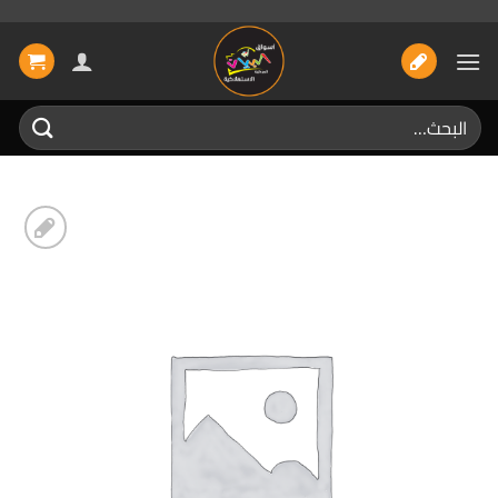
خطي
لمحتوى
البحث
عن:
إضافة
الى
المفضلة