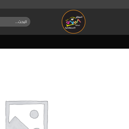
خطي
لمحتوى
البحث
عن: