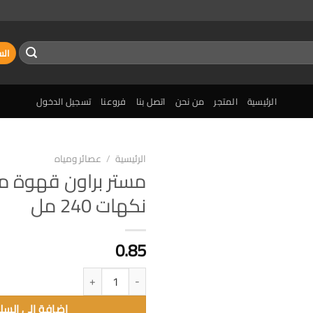
الس
الرئيسية
المتجر
من نحن
اتصل بنا
فروعنا
تسجيل الدخول
الرئيسية
/
عصائر ومياه
مستر براون قهوة م
إضافة
نكهات 240 مل
الى
المفضلة
0.85
كمية مستر براون قهوة مثلجة نكهات 240 م
إضافة الى السل