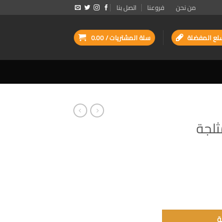
من نحن
فروعنا
اتصل بنا
لع المفضلة
سلة المشتريات /
0.00
ثلجة
ل
ة