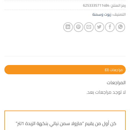
رمز المنتج:
6253335711484
التصنيف:
زيوت وسمنة
مراجعات (0)
المراجعات
لا توجد مراجعات بعد.
كن أول من يقيم “مازولا سمن نباتي بنكهة الزبدة 1لتر”