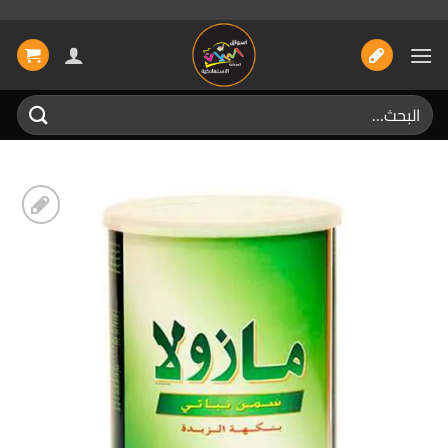
خطي
لمحتوى
البحث
عن:
إضافة
الى
المفضلة