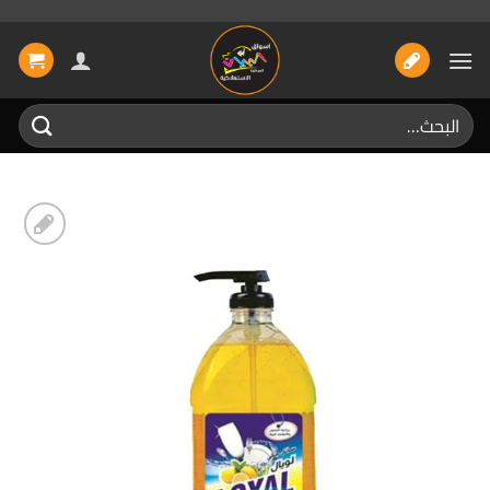
خطي
لمحتوى
البحث
عن:
إضافة
الى
المفضلة