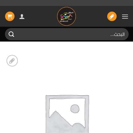
خطي
لمحتوى
البحث
عن:
إضافة
الى
المفضلة