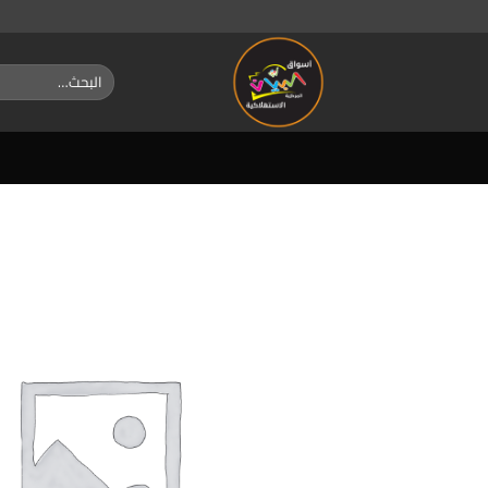
خطي
لمحتوى
البحث
عن: