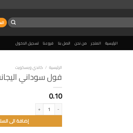
الس
الرئيسية
المتجر
من نحن
اتصل بنا
فروعنا
تسجيل الدخول
الرئيسية
/
كاندي وبسكويت
فول سوداني اليجانت 15
إضافة
الى
المفضلة
0.10
كمية فول سوداني اليجانت 15 غ
إضافة الى السل