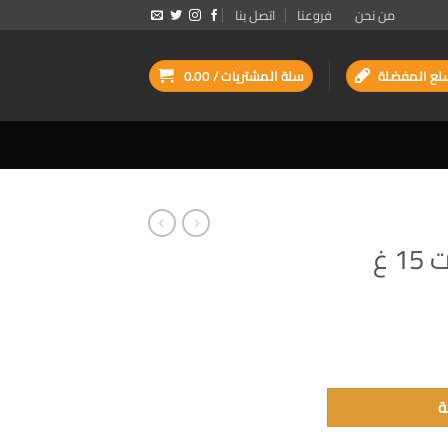
من نحن
فروعنا
اتصل بنا
لع المفضلة
سلة المشتريات /
0.00
 غ
ة