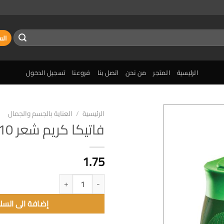
الس
الرئيسية
المتجر
من نحن
اتصل بنا
فروعنا
تسجيل الدخول
الرئيسية
/
العناية بالجسم والجمال
فاتيكا كريم شعر 210مل
إضافة
الى
المفضلة
1.75
كمية فاتيكا كريم شعر 210مل
إضافة الى السل