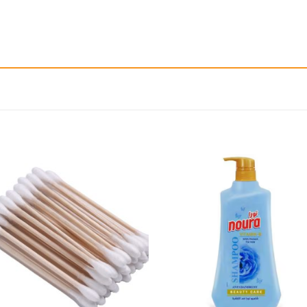
إضافة
إ
الى
المفضلة
ال