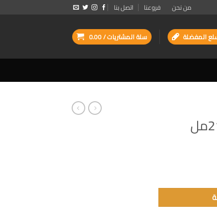
من نحن
فروعنا
اتصل بنا
لع المفضلة
سلة المشتريات /
0.00
ة