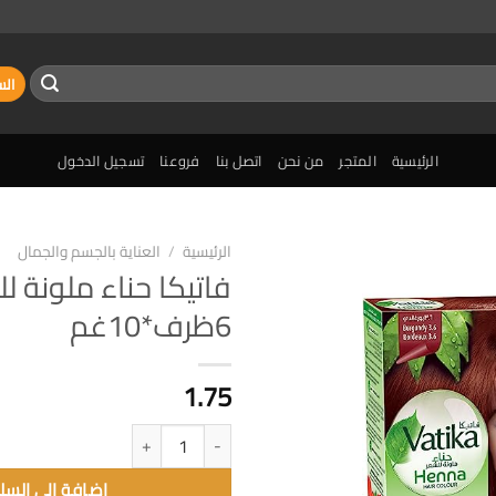
الس
الرئيسية
المتجر
من نحن
اتصل بنا
فروعنا
تسجيل الدخول
الرئيسية
/
العناية بالجسم والجمال
فاتيكا حناء ملونة ل
إضافة
6ظرف*10غم
الى
المفضلة
1.75
كمية فاتيكا حناء ملونة للشعر 6ظرف*10غم
إضافة الى السل