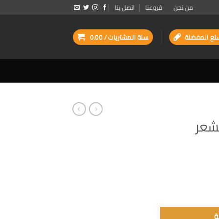
من نحن
فروعنا
اتصل بنا
لع المفضلة
سلة المشتريات /
0.00
لشعر
ة