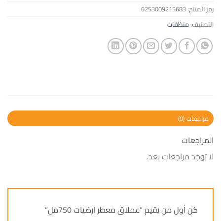
رمز المنتج:
6253009215683
التصنيف:
منظفات
مراجعات (0)
المراجعات
لا توجد مراجعات بعد.
كن أول من يقيم “عملاق معطر ارضيات 750مل”