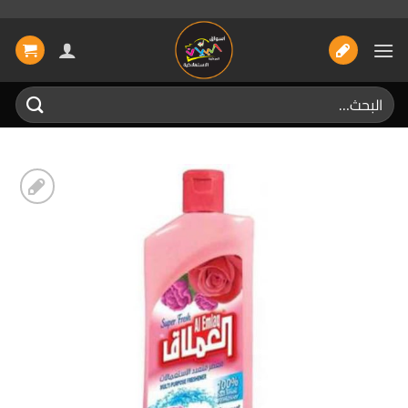
خطي
لمحتوى
البحث
عن:
إضافة
الى
المفضلة