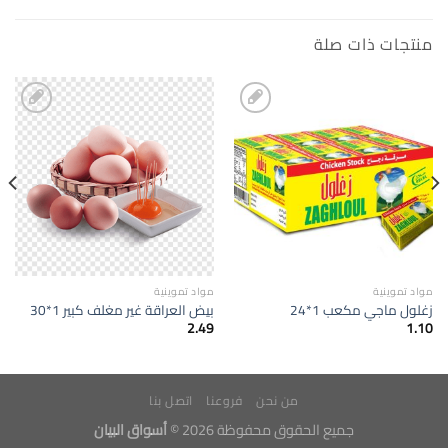
منتجات ذات صلة
إضافة
إضافة
الى
الى
المفضلة
المفضلة
مواد تموينية
مواد تموينية
زغلول ماجي مكعب 1*24
بيض العراقة غير مغلف كبير 1*30
2.49
1.10
من نحن
فروعنا
اتصل بنا
جميع الحقوق محفوظة 2026 ©
أسواق البيان