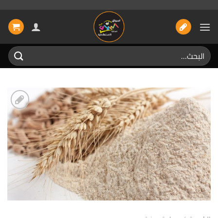
خطي
لمحتوى
البحث
عن:
إضافة
الى
المفضلة