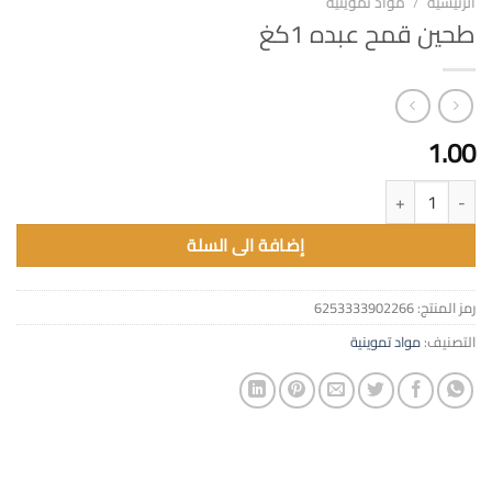
الرئيسية
/
مواد تموينية
طحين قمح عبده 1كغ
1.00
كمية طحين قمح عبده 1كغ
إضافة الى السلة
رمز المنتج:
6253333902266
التصنيف:
مواد تموينية