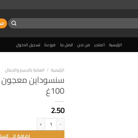
الس
الرئيسية
المتجر
من نحن
اتصل بنا
فروعنا
تسجيل الدخول
الرئيسية
/
العناية بالجسم والجمال
سنسوداين معجون ا
إضافة
100غ
الى
المفضلة
2.50
كمية سنسوداين معجون اسنان 100غ
إضافة الى السل