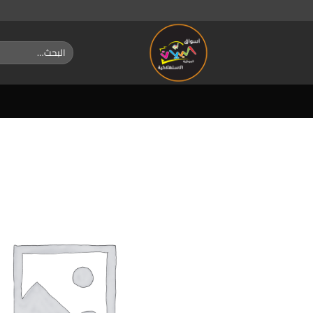
خطي
لمحتوى
البحث
عن: