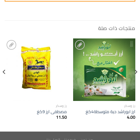
منتجات ذات صلة
إضافة
إضافة
الى
الى
المفضلة
المفضلة
رز وسكر
رز وسكر
ارز ابوراشد حبة متوسطة4كغ
مصطفى ارز 9كغ
11.50
4.00
من نحن
فروعنا
اتصل بنا