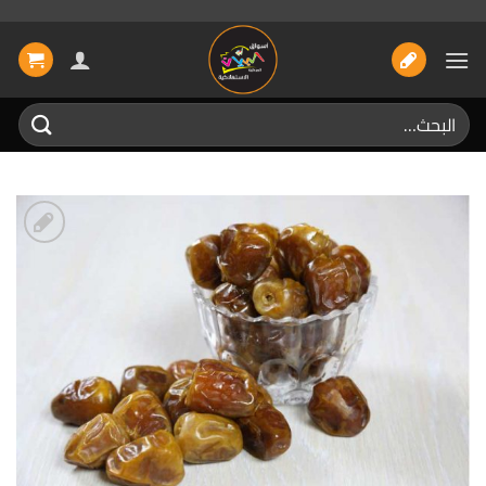
خطي
لمحتوى
البحث
عن:
إضافة
الى
المفضلة