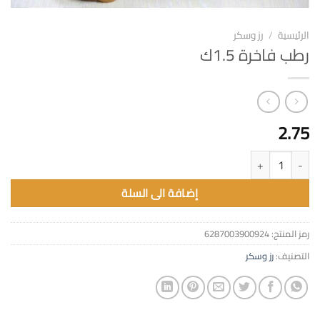
الرئيسية
/
رز وسكر
رطب فاخرة 1.5ك
2.75
كمية رطب فاخرة 1.5ك
إضافة الى السلة
رمز المنتج:
6287003900924
التصنيف:
رز وسكر