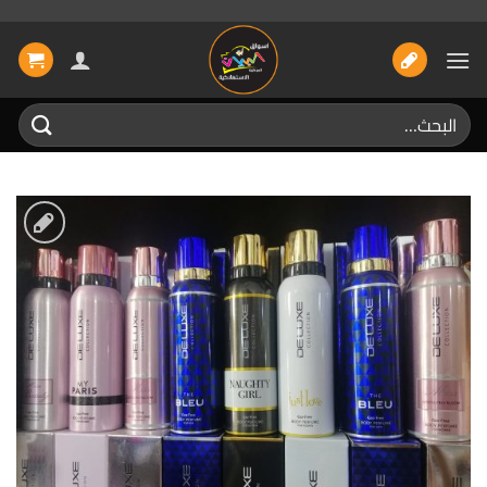
خطي
لمحتوى
البحث
عن:
إضافة
الى
المفضلة