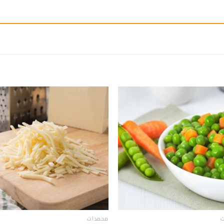
إضافة
إ
الى
المفضلة
ال
ت
مجمدات