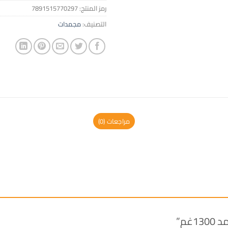
رمز المنتج:
7891515770297
التصنيف:
مجمدات
مراجعات (0)
غم”