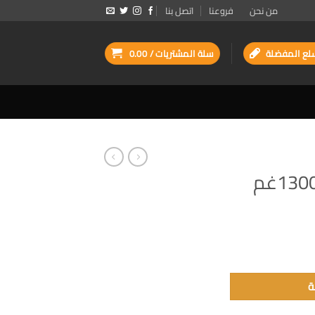
من نحن
فروعنا
اتصل بنا
لع المفضلة
سلة المشتريات /
0.00
ة