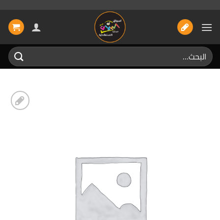
خطي
لمحتوى
البحث
عن:
إضافة
الى
المفضلة