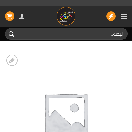
خطي
لمحتوى
البحث
عن:
إضافة
الى
المفضلة