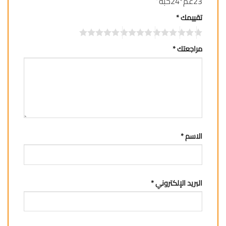
23غم*24حبة”
تقييمك
*
مراجعتك
*
الاسم
*
البريد الإلكتروني
*