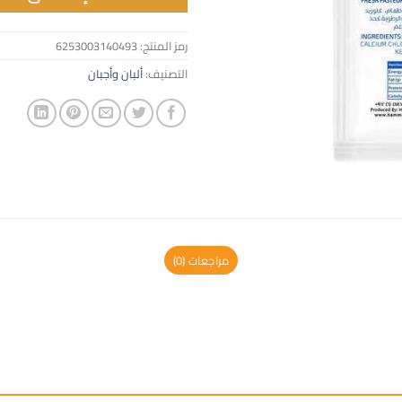
رمز المنتج:
6253003140493
التصنيف:
ألبان وأجبان
مراجعات (0)