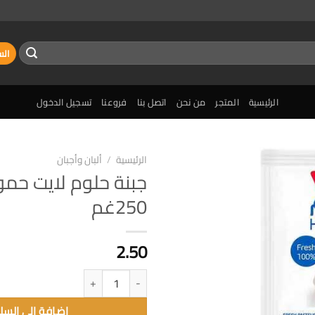
الس
الرئيسية
المتجر
من نحن
اتصل بنا
فروعنا
تسجيل الدخول
الرئيسية
/
ألبان وأجبان
جبنة حلوم لايت حم
إضافة
250غم
الى
المفضلة
2.50
كمية جبنة حلوم لايت حمودة 250غم
إضافة الى السل