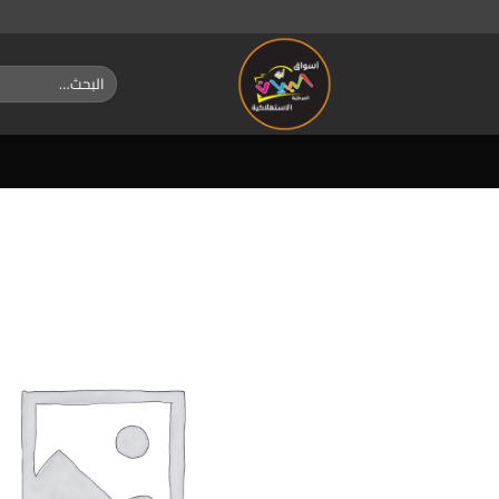
خطي
لمحتوى
البحث
عن: