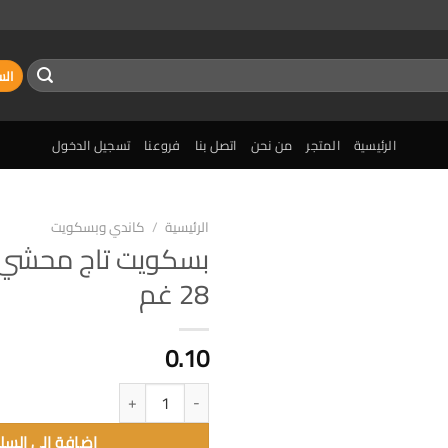
الس
الرئيسية
المتجر
من نحن
اتصل بنا
فروعنا
تسجيل الدخول
الرئيسية
/
كاندي وبسكويت
بسكويت تاج محشي
إضافة
28 غم
الى
المفضلة
0.10
كمية بسكويت تاج محشي شوكلاه 28 غم
إضافة الى السل