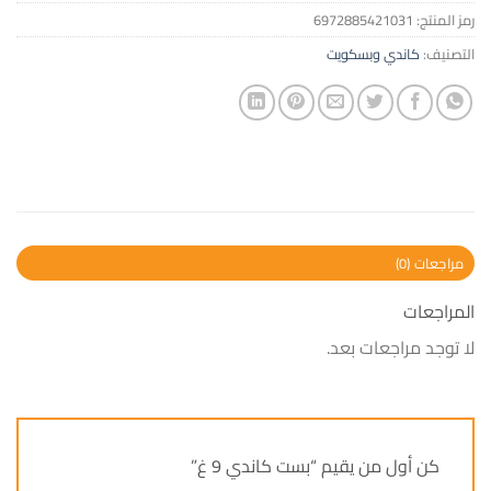
رمز المنتج:
6972885421031
التصنيف:
كاندي وبسكويت
مراجعات (0)
المراجعات
لا توجد مراجعات بعد.
كن أول من يقيم “بست كاندي 9 غ”