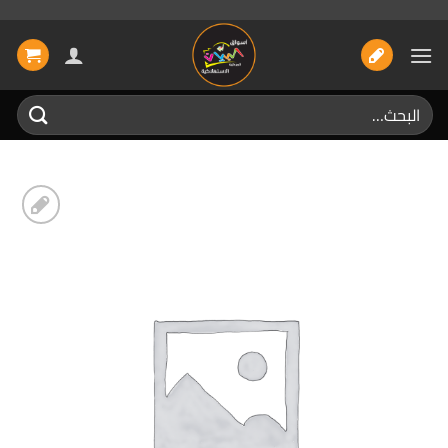
خطي
لمحتوى
البحث
عن:
إضافة
الى
المفضلة