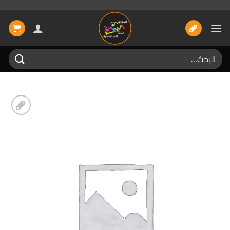
خطي
لمحتوى
البحث
عن:
إضافة
الى
المفضلة