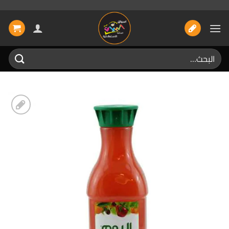
خطي
لمحتوى
البحث
عن:
إضافة
الى
المفضلة