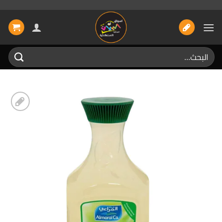
خطي
لمحتوى
البحث
عن:
إضافة
الى
المفضلة