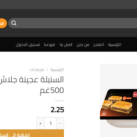
الس
الرئيسية
المتجر
من نحن
اتصل بنا
فروعنا
تسجيل الدخول
الرئيسية
/
مجمدات
السنبلة عجينة جلا
إضافة
500غم
الى
المفضلة
2.25
كمية السنبلة عجينة جلاش مجمدة 500غم
إضافة الى السل