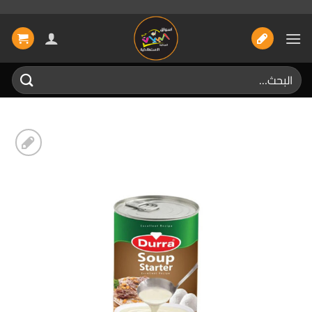
خطي
لمحتوى
البحث
عن:
إضافة
الى
المفضلة