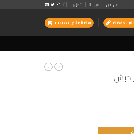
من نحن
فروعنا
اتصل بنا
لع المفضلة
سلة المشتريات /
0.00
ر حبش
 غ
ة