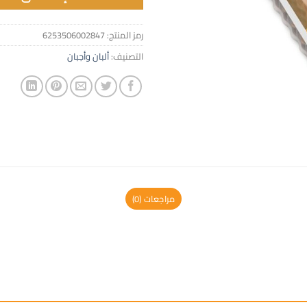
رمز المنتج:
6253506002847
التصنيف:
ألبان وأجبان
مراجعات (0)