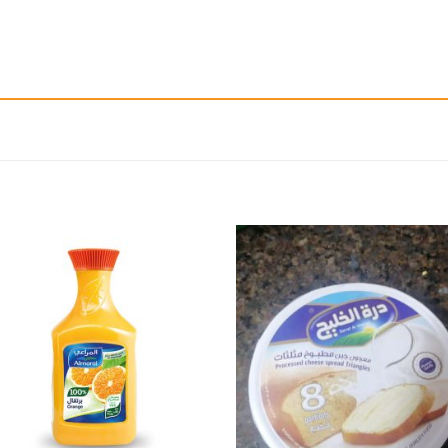
إضافة
إ
الى
المفضلة
ال