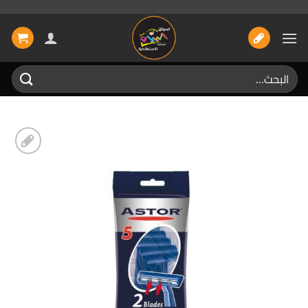
خطي
لمحتوى
البحث
عن:
إضافة
الى
المفضلة