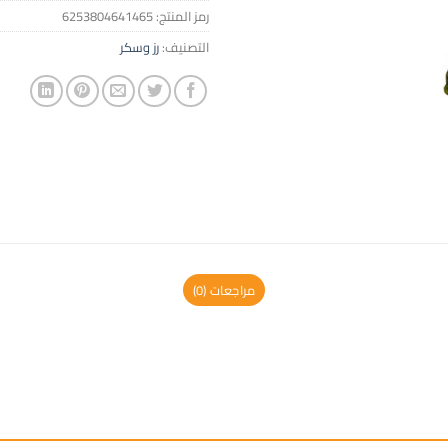
رمز المنتج:
6253804641465
التصنيف:
رز وسكر
مراجعات (0)