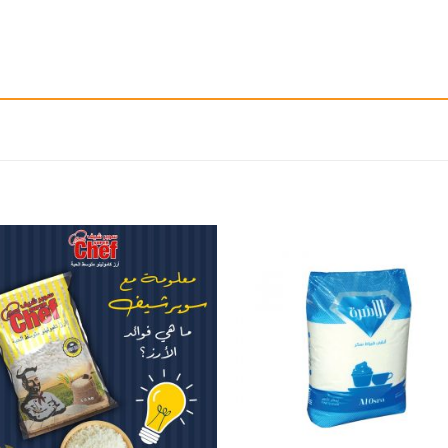
إضافة
إ
الى
المفضلة
ال