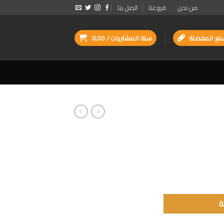
من نحن
فروعنا
اتصل بنا
لع المفضلة
سلة المشتريات /
0.00
ة