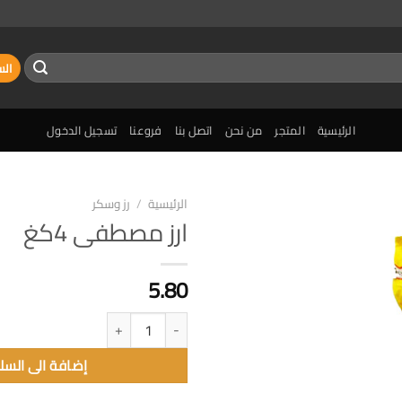
الس
الرئيسية
المتجر
من نحن
اتصل بنا
فروعنا
تسجيل الدخول
الرئيسية
/
رز وسكر
ارز مصطفى 4كغ
إضافة
الى
المفضلة
5.80
كمية ارز مصطفى 4كغ
إضافة الى السل