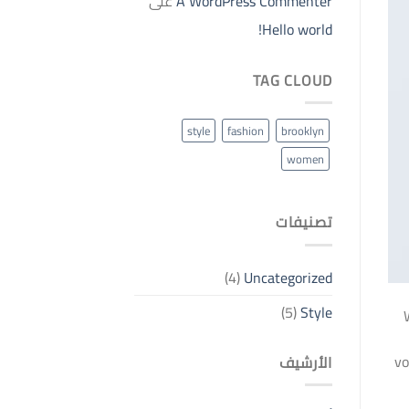
A WordPress Commenter
على
Hello world!
TAG CLOUD
style
fashion
brooklyn
women
تصنيفات
(4)
Uncategorized
(5)
Style
vo
الأرشيف