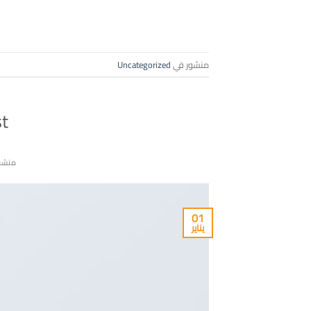
منشور في
Uncategorized
st
منشو
01
يناير