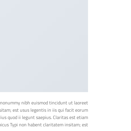
am nonummy nibh euismod tincidunt ut laoreet
tam; est usus legentis in iis qui facit eorum
us quod ii legunt saepius. Claritas est etiam
us Typi non habent claritatem insitam; est […]