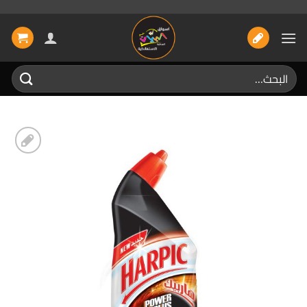
خطي
لمحتوى
البحث
عن:
إضافة
الى
المفضلة