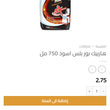
الرئيسية
/
منظفات
هاربيك بور بلس اسود 750 مل
2.75
كمية هاربيك بور بلس اسود 750 مل
إضافة الى السلة