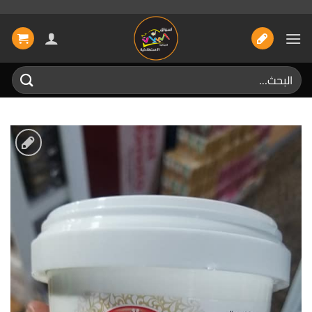
خطي
لمحتوى
البحث
عن:
إضافة
الى
المفضلة