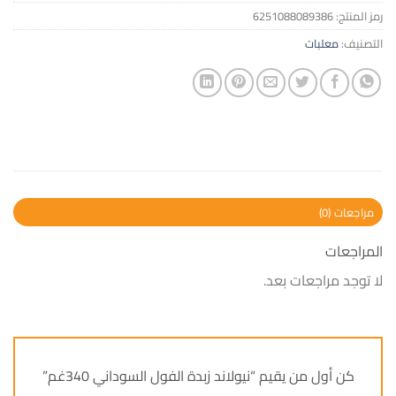
رمز المنتج:
6251088089386
التصنيف:
معلبات
مراجعات (0)
المراجعات
لا توجد مراجعات بعد.
كن أول من يقيم “نيولاند زبدة الفول السوداني 340غم”