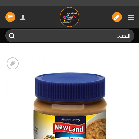
خطي
لمحتوى
البحث
عن:
إضافة
الى
المفضلة