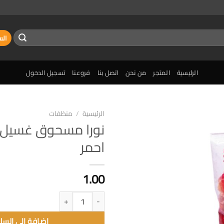
الس
الرئيسية
المتجر
من نحن
اتصل بنا
فروعنا
تسجيل الدخول
الرئيسية
/
منظفات
إضافة
احمر
الى
المفضلة
1.00
كمية نورا مسحوق غسيل 500غم احمر
إضافة الى السل