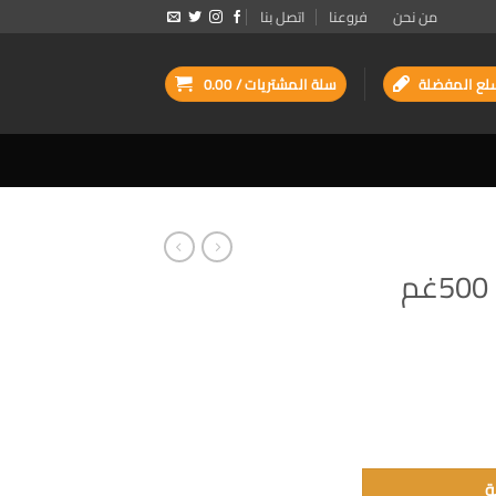
من نحن
فروعنا
اتصل بنا
لع المفضلة
سلة المشتريات /
0.00
نورا مسحوق غسيل 500غم
ة