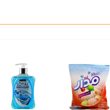
إضافة
إ
الى
المفضلة
ال