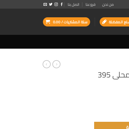
من نحن
فروعنا
اتصل بنا
لع المفضلة
سلة المشتريات /
0.00
نستله حليب مكثف محلى 395
ة