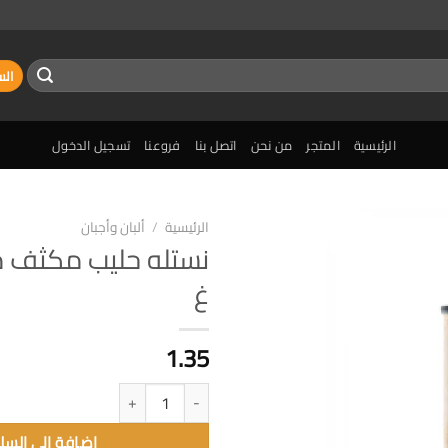
الس
الرئيسية
المتجر
من نحن
اتصل بنا
فروعنا
تسجيل الدخول
الرئيسية
/
ألبان وأجبان
إضافة
غ
الى
المفضلة
1.35
كمية نستله حليب مكثف محلى 395 غ
إضافة الى السل