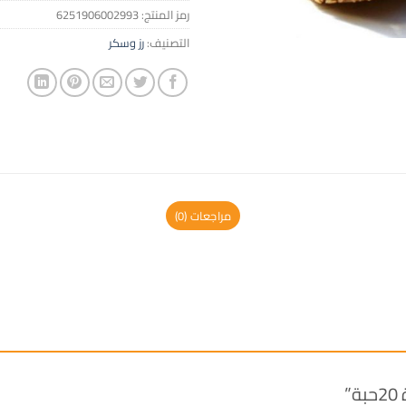
رمز المنتج:
6251906002993
التصنيف:
رز وسكر
مراجعات (0)
”