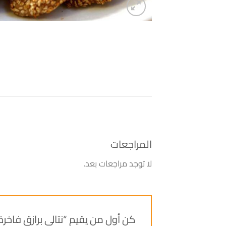
المراجعات
لا توجد مراجعات بعد.
كن أول من يقيم “نتالي برازق فاخرة 20حبة