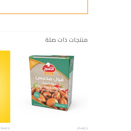
منتجات ذات صلة
إضافة
الى
المفضلة
رز وسكر
رز وسكر