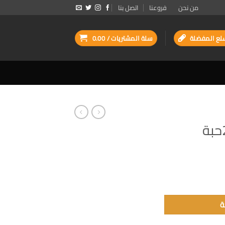
من نحن
فروعنا
اتصل بنا
لع المفضلة
سلة المشتريات /
0.00
ة