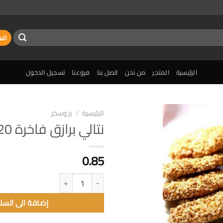
الس
الرئيسية
المتجر
من نحن
اتصل بنا
فروعنا
تسجيل الدخول
الرئيسية
/
رز وسكر
نتالي برازق فاخرة 20حبة
إضافة
الى
المفضلة
0.85
كمية نتالي برازق فاخرة 20حبة
إضافة الى السل