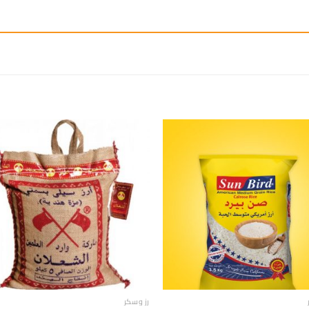
إضافة
إ
الى
المفضلة
ال
رز وسكر