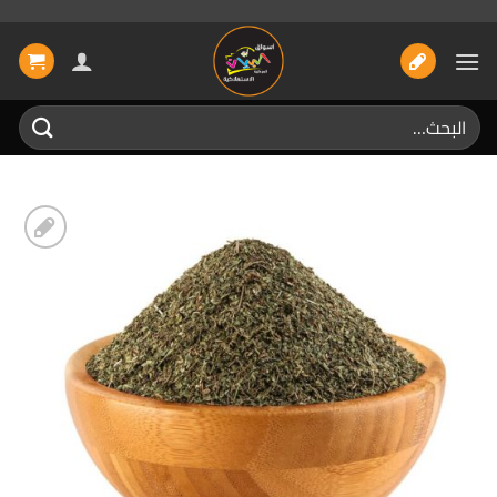
خطي
لمحتوى
البحث
عن:
إضافة
الى
المفضلة