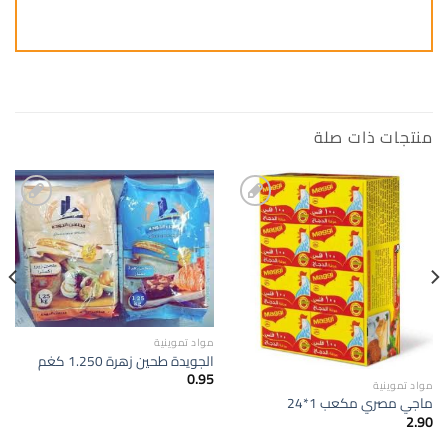
منتجات ذات صلة
إضافة
إضافة
الى
الى
المفضلة
المفضلة
مواد تموينية
الجويدة طحين زهرة 1.250 كغم
0.95
مواد تموينية
ماجي مصري مكعب 1*24
2.90