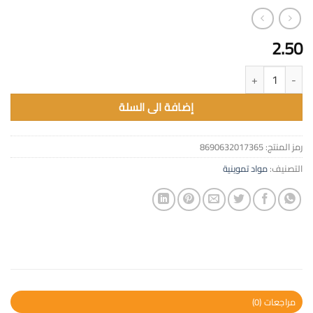
2.50
كمية ماجي شوربة خضار الربيع 3+1
إضافة الى السلة
رمز المنتج:
8690632017365
التصنيف:
مواد تموينية
مراجعات (0)