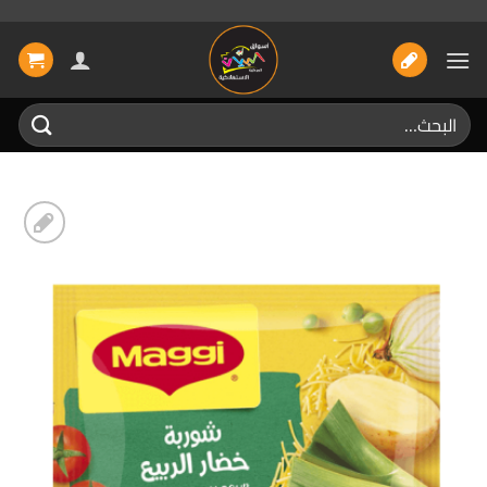
خطي
لمحتوى
البحث
عن:
إضافة
الى
المفضلة