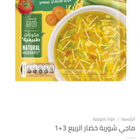
الرئيسية
/
مواد تموينية
ماجي شوربة خضار الربيع 3+1