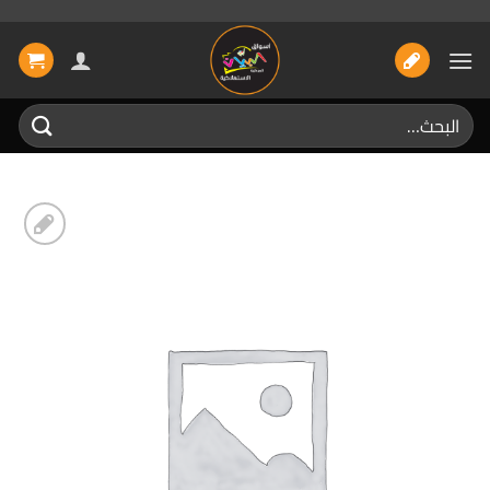
خطي
لمحتوى
البحث
عن:
إضافة
الى
المفضلة