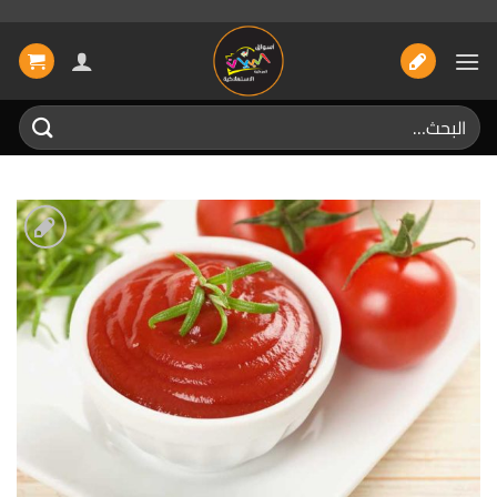
خطي
لمحتوى
البحث
عن:
إضافة
الى
المفضلة