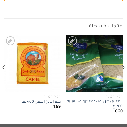
منتجات ذات صلة
إضافة
إضافة
الى
الى
المفضلة
المفضلة
مواد تموينية
مواد تموينية
المعلم/ صن توب /معكرونة شعيرية
قمر الدين الجمل 400 غم
200 غ
1.99
0.20