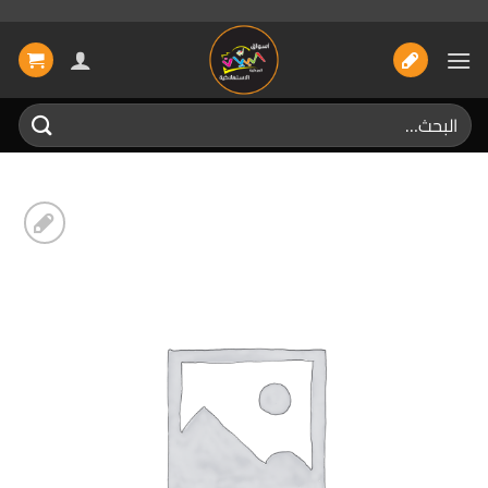
خطي
لمحتوى
البحث
عن:
إضافة
الى
المفضلة