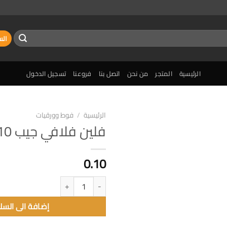
الس
الرئيسية
المتجر
من نحن
اتصل بنا
فروعنا
تسجيل الدخول
الرئيسية
/
فوط وورقيات
فلين فلافي جيب 10 منديل
إضافة
الى
المفضلة
0.10
كمية فلين فلافي جيب 10 منديل
إضافة الى السل