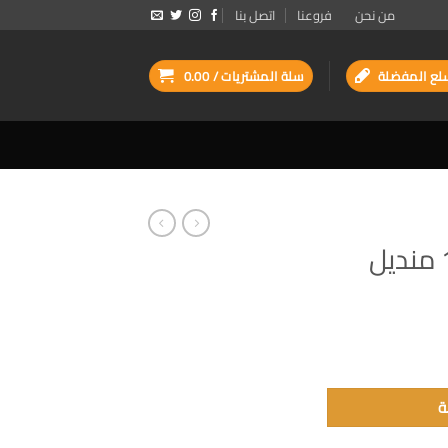
من نحن
فروعنا
اتصل بنا
لع المفضلة
سلة المشتريات /
0.00
ة