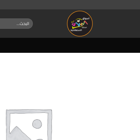
خطي
لمحتوى
البحث
عن: