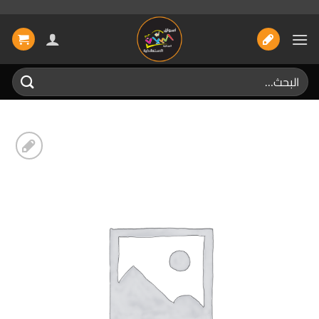
خطي
لمحتوى
البحث
عن:
إضافة
الى
المفضلة