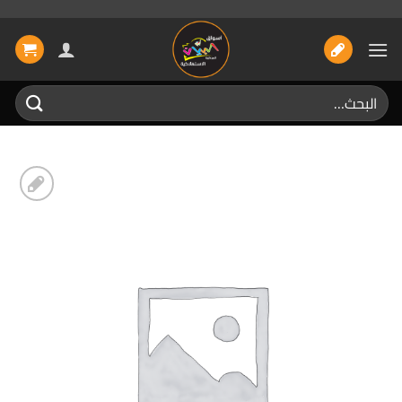
خطي
لمحتوى
البحث
عن:
إضافة
الى
المفضلة