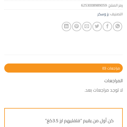
رمز المنتج:
6253008989059
التصنيف:
رز وسكر
مراجعات (0)
المراجعات
لا توجد مراجعات بعد.
كن أول من يقيم “فلفليهم ارز 3.5كغ”