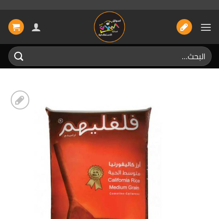
خطي
لمحتوى
البحث
عن:
إضافة
الى
المفضلة