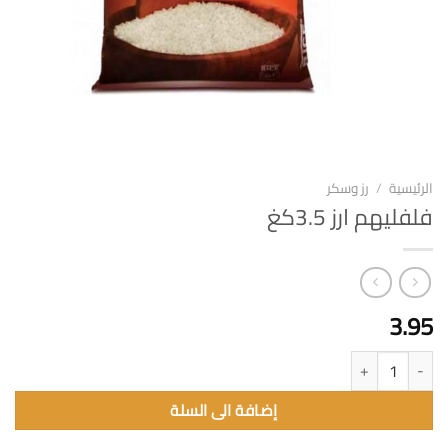
الرئيسية
/
رز وسكر
فلفليهم ارز 3.5كغ
3.95
كمية فلفليهم ارز 3.5كغ
إضافة الى السلة