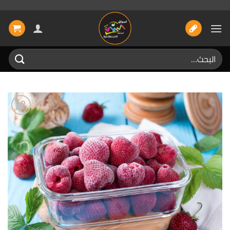
خطي
لمحتوى
البحث
عن:
إضافة
الى
المفضلة