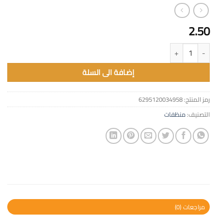
2.50
كمية فانيش ملح جلايات 2كيلو
إضافة الى السلة
رمز المنتج:
6295120034958
التصنيف:
منظفات
مراجعات (0)