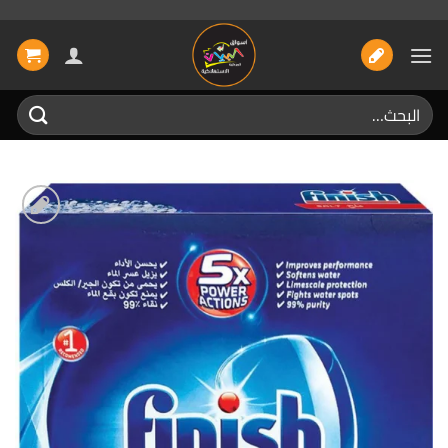
خطي
لمحتوى
البحث
عن:
إضافة
الى
المفضلة