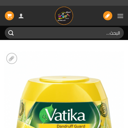
خطي
لمحتوى
البحث
عن:
إضافة
الى
المفضلة