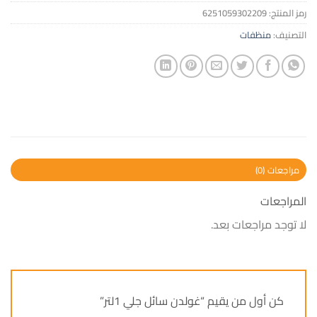
رمز المنتج:
6251059302209
التصنيف:
منظفات
مراجعات (0)
المراجعات
لا توجد مراجعات بعد.
كن أول من يقيم “غولدن سائل جلي 1لتر”