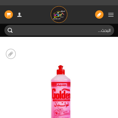
خطي
لمحتوى
البحث
عن:
إضافة
الى
المفضلة